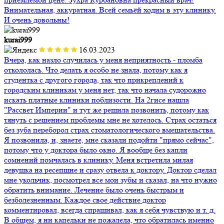
Внимательная, аккуратная. Всей семьёй ходим в эту клинику.
И очень довольны!
kurai999
16.03.2023
Вчера, как назло случилась у меня неприятность - пломба
откололась. Что делать я особо не знала, потому как я
студентка с другого города, так что прикреплений к
городским клиникам у меня нет, так что начала судорожно
искать платные клиники поблизости. На 2гисе нашла
"Рассвет Империи" и тут же решила позвонить, потому как
тянуть с решением проблемы мне не хотелось. Страх остаться
без зуба переборол страх стоматологического вмешательства.
Я позвонила, и, знаете, мне сказали подойти "прямо сейчас",
потому что у доктора было окно. Я вообще без капли
сомнений помчалась в клинику. Меня встретила милая
девушка на ресепшне и сразу отвела к доктору. Доктор сделал
мне укольчик, посмотрел все мои зубы и сказал, на что нужно
обратить внимание. Лечение было очень быстрым и
безболезненным. Каждое свое действие доктор
комментировал, всегда спрашивал, как я себя чувствую и т. д.
В общем, я ни капельки не пожалела, что обратилась именно