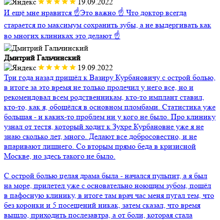
19.09.2022
И ещё мне нравится ☝️Это важно ☝️ Что доктор всегда
старается по максимум сохранить зубы, а не выдергивать как
во многих клиниках это делают ☝️
Дмитрий Гальчинский
19.09.2022
Три года назад пришёл к Вазиру Курбановичу с острой болью,
в итоге за это время не только пролечил у него все, но и
рекомендовал всем родственникам, кто-то имплант ставил,
кто-то, как я, обошёлся в основном пломбами. Статистика уже
большая - и каких-то проблем ни у кого не было. Про клинику
узнал от тестя, который ходит к Зухре Курбановне уже я не
знаю сколько лет, много. Делают все добросовестно, и не
впаривают лишнего. Со вторым прямо беда в кризисной
Москве, но здесь такого не было.
С острой болью целая драма была - начался пульпит, а я был
на море, прилетел уже с основательно ноющим зубом, пошёл
в пафосную клинику, в итоге там врач час меня пугал тем, что
без коронки и 5 посещений никак, затем сказал, что время
вышло, приходить послезавтра, а от боли, которая стала