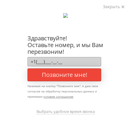
Закрыть
График работы ПН-ВС с 9:00 до 21:00 без выходных
Схема
проезда
+7 901 335-23-25
Обратный звонок
Здравствуйте!
Схема проезда
Оставьте номер, и мы Вам
перезвоним!
Позвоните мне!
Нажимая на кнопку "
Позвоните мне
", я даю свое
согласие на обработку персональных данных и
принимаю
условия соглашения
Главная
О клинике
Выбрать удобное время звонка
Назад
О клинике
Врачи